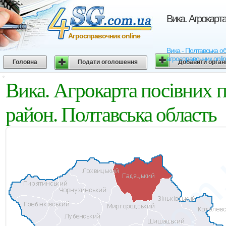
Вика. Агрокарт
Агросправочник online
Вика - Полтавська об
агросправочник onli
Головна
Подати оголошення
Добавити орган
Вика. Агрокарта посівни
район. Полтавська область