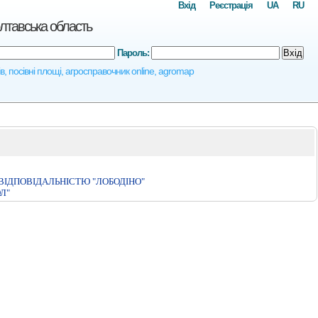
Вхід
Реєстрація
UA
RU
лтавська область
Пароль:
Вхід
, посівні площі, агросправочник online, agromap
ІДПОВІДАЛЬНІСТЮ "ЛОБОДІНО"
Л"