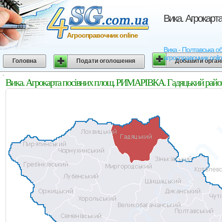
Вика. Агрокарт
Агросправочник online
Вика - Полтавська об
агросправочник onli
Головна
Подати оголошення
Добавити орган
Вика. Агрокарта посівних площ. РИМАРІВКА. Гадяцький район