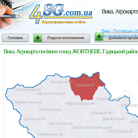
Вика. Агрокарт
Агросправочник online
Вика - Полтавська об
агросправочник onli
Головна
Подати оголошення
Добавити орган
Вика. Агрокарта посівних площ. ЖОВТНЕВЕ. Гадяцький район.