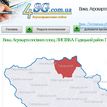
Вика. Агрокарт
Агросправочник online
Вика - Полтавська об
агросправочник onli
Головна
Подати оголошення
Добавити орган
Вика. Агрокарта посівних площ. ЛИСІВКА. Гадяцький район. П