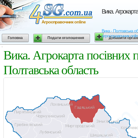
Вика. Агрокарт
Агросправочник online
Вика - Полтавська об
агросправочник onli
Головна
Подати оголошення
Добавити орган
Вика. Агрокарта посівних
Полтавська область