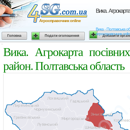
Вика. Агрокарт
Агросправочник online
Вика - Полтавська об
агросправочник onli
Головна
Подати оголошення
Добавити орган
Вика. Агрокарта посівни
район. Полтавська область