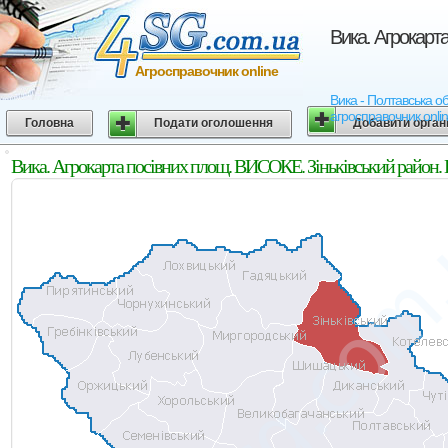
Вика. Агрокарт
Агросправочник online
Вика - Полтавська об
агросправочник onli
Головна
Подати оголошення
Добавити орган
Вика. Агрокарта посівних площ. ВИСОКЕ. Зіньківський район. 