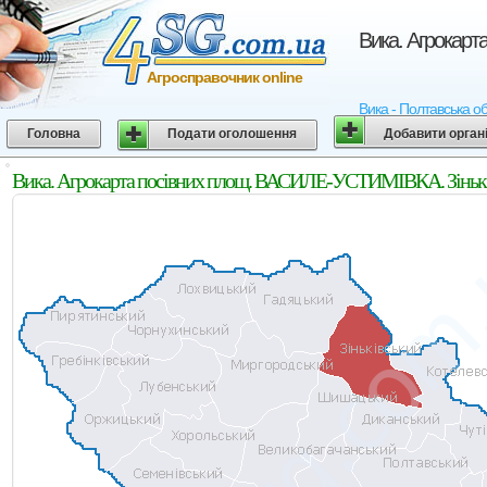
Вика. Агрокарт
Агросправочник online
Вика - Полтавська об
Головна
Подати оголошення
Добавити орган
Вика. Агрокарта посівних площ. ВАСИЛЕ-УСТИМІВКА. Зіньків