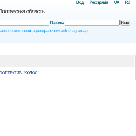
Вхід
Реєстрація
UA
RU
Полтавська область
Пароль:
Вхід
вів, посівні площі, агросправочник online, agromap
ООПЕРАТИВ "КОЛОС"