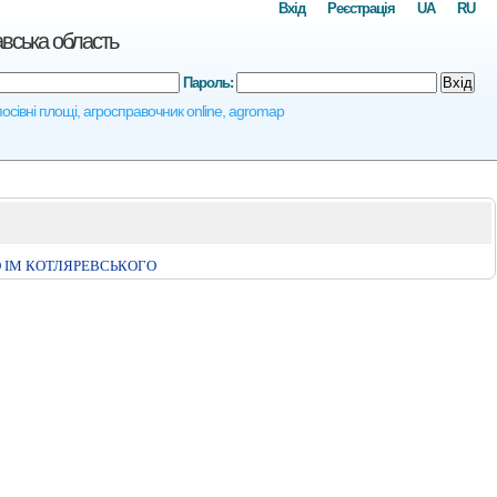
Вхід
Реєстрація
UA
RU
вська область
Пароль:
Вхід
посівні площі, агросправочник online, agromap
 IМ КОТЛЯРЕВСЬКОГО