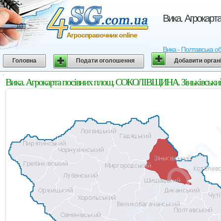
Вика. Агрокарт
Агросправочник online
Вика - Полтавська об
Головна
Подати оголошення
Добавити орган
Вика. Агрокарта посівних площ. СОКОЛІВЩИНА. Зіньківський 