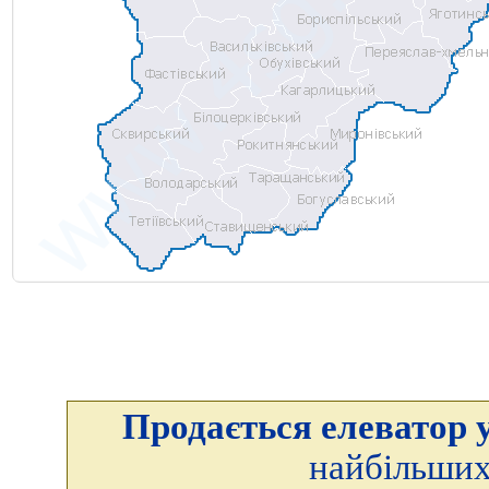
Продається елеватор у
найбільших