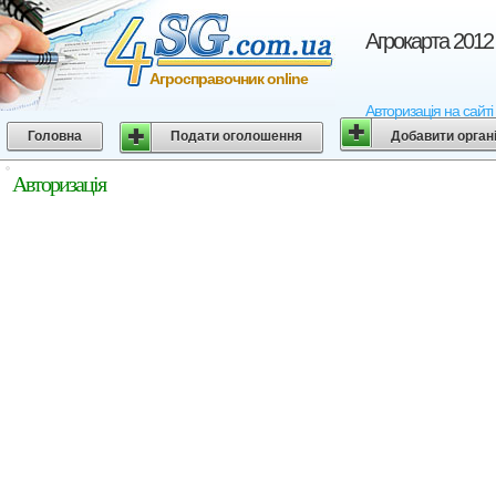
Агрокарта 2012
Агросправочник online
Авторизація на сайті
Головна
Подати оголошення
Добавити орган
Авторизація