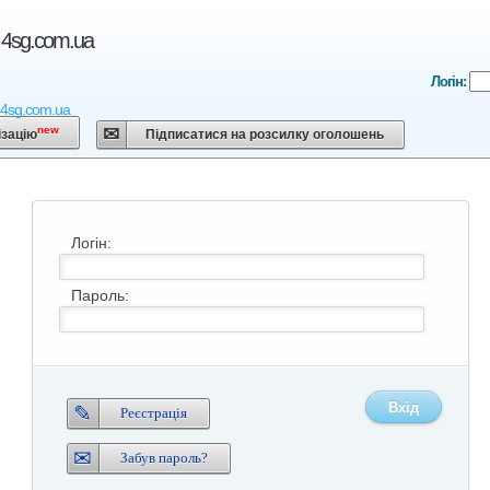
 4sg.com.ua
Логін:
 4sg.com.ua
new
ізацію
Підписатися на розсилку оголошень
Логін:
Пароль:
Вхід
Реєстрація
Забув пароль?