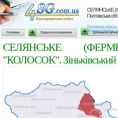
СЕЛЯНСЬКЕ (Ф
Полтавська обл
Агросправочник online
Полтавська област
Агрокарта України, к
Головна
Подати оголошення
Добавити орган
СЕЛЯНСЬКЕ (ФЕРМ
"КОЛОСОК". Зіньківський р