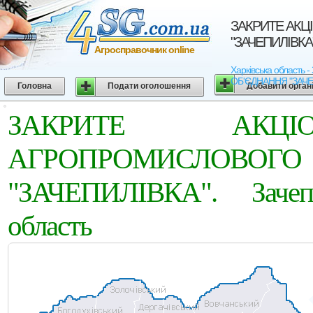
ЗАКРИТЕ АК
"ЗАЧЕПИЛІВКА".
Агросправочник online
Харківська област
ОБ'ЄДНАННЯ "ЗАЧЕПИЛ
Головна
Подати оголошення
Добавити орган
ЗАКРИТЕ АКЦІО
АГРОПРОМИСЛО
"ЗАЧЕПИЛІВКА". Зачепи
область