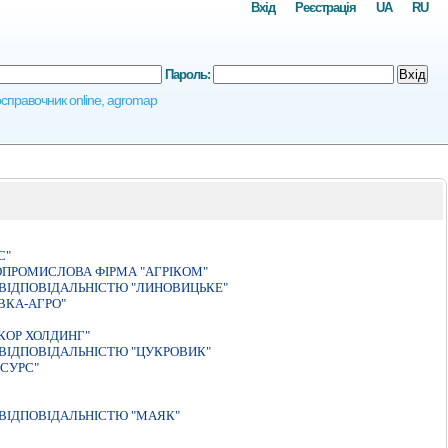
Вхід
Реєстрація
UA
RU
Пароль:
Вхід
росправочник online, agromap
С"
ОПРОМИСЛОВА ФІРМА "АГРІКОМ"
ВIДПОВIДАЛЬНIСТЮ "ЛИНОВИЦЬКЕ"
ВКА-АГРО"
КОР ХОЛДИНГ"
ВIДПОВIДАЛЬНIСТЮ "ЦУКРОВИК"
ЕСУРС"
ВІДПОВІДАЛЬНІСТЮ "МАЯК"