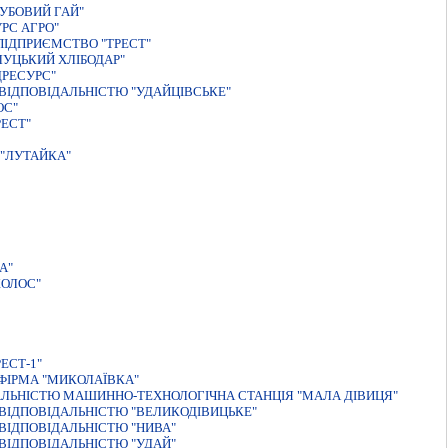
УБОВИЙ ГАЙ"
РС АГРО"
ПIДПРИЄМСТВО "ТРЕСТ"
УЦЬКИЙ ХЛIБОДАР"
ДРЕСУРС"
ВІДПОВІДАЛЬНІСТЮ "УДАЙЦІВСЬКЕ"
ОС"
ЕСТ"
"ЛУТАЙКА"
А"
КОЛОС"
ЕСТ-1"
ФIРМА "МИКОЛАЇВКА"
АЛЬНIСТЮ МАШИННО-ТЕХНОЛОГIЧНА СТАНЦIЯ "МАЛА ДIВИЦЯ"
ВІДПОВІДАЛЬНІСТЮ "ВЕЛИКОДІВИЦЬКЕ"
ВІДПОВІДАЛЬНІСТЮ "НИВА"
ВІДПОВІДАЛЬНІСТЮ "УДАЙ"