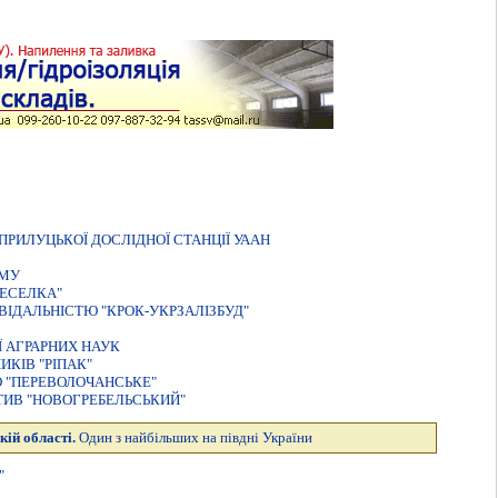
РИЛУЦЬКОЇ ДОСЛIДНОЇ СТАНЦIЇ УААН
УМУ
ВЕСЕЛКА"
ІДАЛЬНІСТЮ "КРОК-УКРЗАЛІЗБУД"
Ї АГРАРНИХ НАУК
КIВ "РIПАК"
 "ПЕРЕВОЛОЧАНСЬКЕ"
ИВ "НОВОГРЕБЕЛЬСЬКИЙ"
кій області.
Один з найбільших на півдні України
"