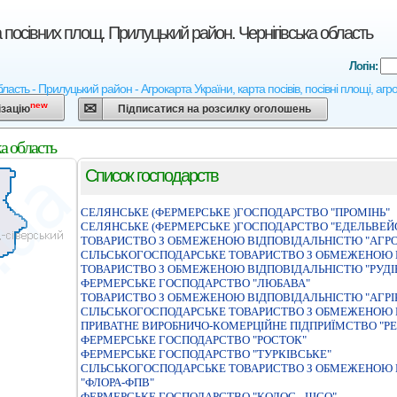
 посівних площ. Прилуцький район. Чернігівська область
Логін:
область - Прилуцький район - Агрокарта України, карта посівів, посівні площі, аг
new
ізацію
Підписатися на розсилку оголошень
а область
Список господарств
СЕЛЯНСЬКЕ (ФЕРМЕРСЬКЕ )ГОСПОДАРСТВО "ПРОМIНЬ"
СЕЛЯНСЬКЕ (ФЕРМЕРСЬКЕ )ГОСПОДАРСТВО "ЕДЕЛЬВЕЙ
ТОВАРИСТВО З ОБМЕЖЕНОЮ ВІДПОВІДАЛЬНІСТЮ "АГР
СIЛЬСЬКОГОСПОДАРСЬКЕ ТОВАРИСТВО З ОБМЕЖЕНОЮ 
ТОВАРИСТВО З ОБМЕЖЕНОЮ ВІДПОВІДАЛЬНІСТЮ "РУДІ
ФЕРМЕРСЬКЕ ГОСПОДАРСТВО "ЛЮБАВА"
ТОВАРИСТВО З ОБМЕЖЕНОЮ ВIДПОВIДАЛЬНIСТЮ "АГРI
СIЛЬСЬКОГОСПОДАРСЬКЕ ТОВАРИСТВО З ОБМЕЖЕНОЮ 
ПРИВАТНЕ ВИРОБНИЧО-КОМЕРЦIЙНЕ ПIДПРИЇМСТВО "Р
ФЕРМЕРСЬКЕ ГОСПОДАРСТВО "РОСТОК"
ФЕРМЕРСЬКЕ ГОСПОДАРСТВО "ТУРКІВСЬКЕ"
СІЛЬСЬКОГОСПОДАРСЬКЕ ТОВАРИСТВО З ОБМЕЖЕНОЮ 
"ФЛОРА-ФПВ"
ФЕРМЕРСЬКЕ ГОСПОДАРСТВО "КОЛОС - ШСО"