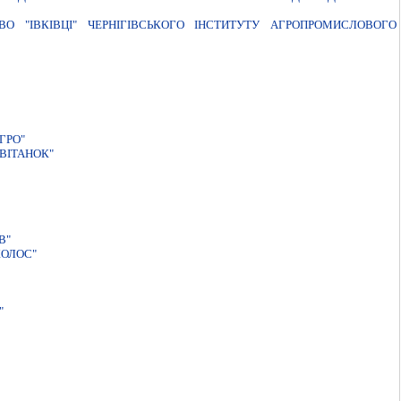
О "IВКIВЦI" ЧЕРНIГIВСЬКОГО IНСТИТУТУ АГРОПРОМИСЛОВОГО
ГРО"
ВІТАНОК"
В"
КОЛОС"
"