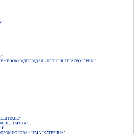
К"
Е"
БМЕЖЕНОЮ ВIДПОВIДАЛЬНIСТЮ "IНТЕРАГРОСЕРВIС"
ВНЄШТРАНС"
IНВЕСТМ'ЯТА"
Н"
ОПРОМИСЛОВА ФIРМА "КАТЕРИНА"