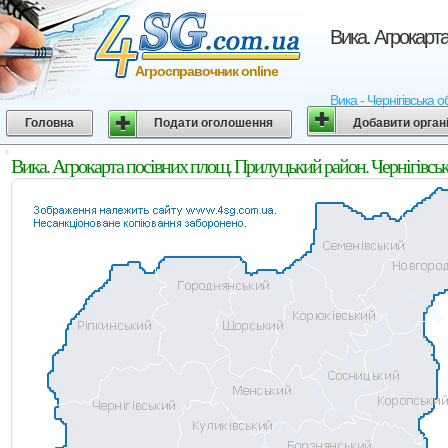
Вика. Агрокарта
Агросправочник online
Вика - Чернігівська 
Головна
Подати оголошення
Добавити орган
Вика. Агрокарта посівних площ. Прилуцький район. Чернігівськ