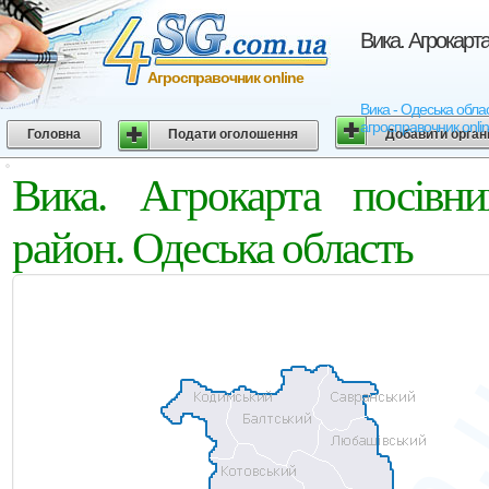
Вика. Агрокарт
Агросправочник online
Вика - Одеська облас
агросправочник onli
Головна
Подати оголошення
Добавити орган
Вика. Агрокарта посівни
район. Одеська область