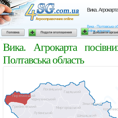
Вика. Агрокарт
Агросправочник online
Вика - Полтавська об
online, agromap
Головна
Подати оголошення
Добавити орган
Вика. Агрокарта посівн
Полтавська область