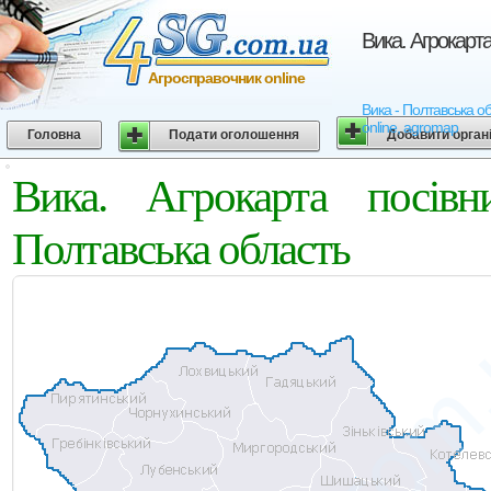
Вика. Агрокарт
Агросправочник online
Вика - Полтавська об
online, agromap
Головна
Подати оголошення
Добавити орган
Вика. Агрокарта посів
Полтавська область