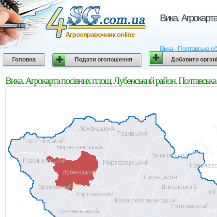
Вика. Агрокарт
Агросправочник online
Вика - Полтавська об
Головна
Подати оголошення
Добавити орган
Вика. Агрокарта посівних площ. Лубенський район. Полтавська