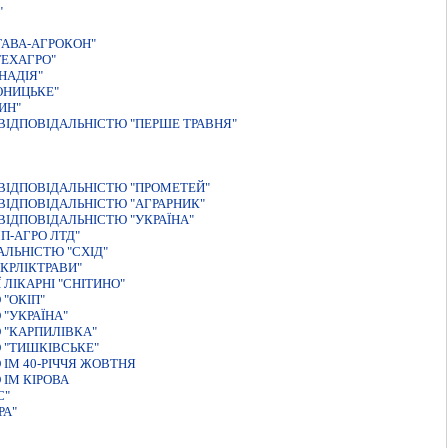
"
ТАВА-АГРОКОН"
ТЕХАГРО"
НАДIЯ"
ОНИЦЬКЕ"
ИН"
IДПОВIДАЛЬНIСТЮ "ПЕРШЕ ТРАВНЯ"
ВIДПОВIДАЛЬНIСТЮ "ПРОМЕТЕЙ"
ІДПОВІДАЛЬНІСТЮ "АГРАРНИК"
IДПОВIДАЛЬНIСТЮ "УКРАЇНА"
П-АГРО ЛТД"
ЛЬНIСТЮ "СХIД"
КРЛІКТРАВИ"
ЛІКАРНІ "СНІТИНО"
"ОКIП"
"УКРАЇНА"
 "КАРПИЛІВКА"
 "ТИШКІВСЬКЕ"
ІМ 40-РІЧЧЯ ЖОВТНЯ
ІМ КІРОВА
С"
РА"