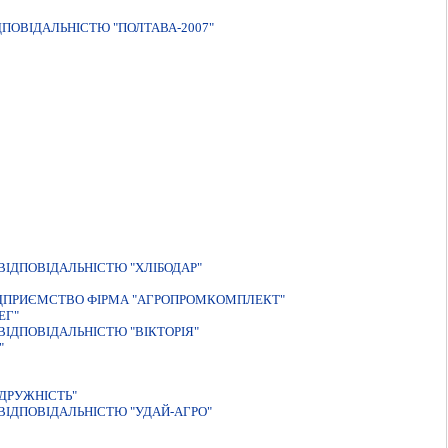
ДПОВIДАЛЬНIСТЮ "ПОЛТАВА-2007"
ІДПОВІДАЛЬНІСТЮ "ХЛІБОДАР"
IДПРИЄМСТВО ФIРМА "АГРОПРОМКОМПЛЕКТ"
ЕГ"
ІДПОВІДАЛЬНІСТЮ "ВІКТОРІЯ"
"
ДРУЖНIСТЬ"
IДПОВIДАЛЬНIСТЮ "УДАЙ-АГРО"