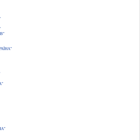
"
"
В"
АЇНА"
"
А"
НА"