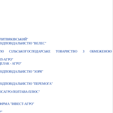
ЛИТВЯКІВСЬКИЙ"
ВIДПОВIДАЛЬНIСТЮ "ВЕЛЕС"
ТЮ СIЛЬСЬКОГОСПОДАРСЬКЕ ТОВАРИСТВО З ОБМЕЖЕНОЮ
П-АГРО"
ЛАК - АГРО"
IДПОВIДАЛЬНIСТЮ "ЗОРЯ"
ВІДПОВІДАЛЬНІСТЮ "ПЕРЕМОГА"
IСАГРО-ПОЛТАВА-ПЛЮС"
IРМА "IНВЕСТ-АГРО"
Р"