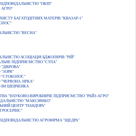
IДПОВIДАЛЬНIСТЮ "ОКIП"
 АГРО"
ИСТУ БАГАТОДІТНИХ МАТЕРІВ "КВАЗАР-1"
ОЛОС"
АЛЬНIСТЮ "ВЕСНА"
ЬНIСТЮ АСОЦIАЦIЯ БДЖОЛЯРIВ "РIЙ"
ЛЬНЕ ПIДПРИЄМСТВО "СУЛА"
"ДIБРОВА"
"ЗОРЯ"
 "СТОКОЛОС"
"ЧЕРВОНА ЗІРКА"
 ІМ ШЕВЧЕНКА
ТВА "НАУКОВО-ВИРОБНИЧЕ ПIДПРИЄМСТВО "РАЙЗ-АГРО"
ВIДАЛЬНIСТЮ "МАКСИМКО"
ЬНИЙ ЦЕНТР "ПАНДОРА"
ГРОСЕРВIС"
IДПОВIДАЛЬНIСТЮ АГРОФIРМА "ЩЕДРА"