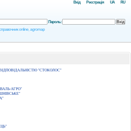
Вхід
Реєстрація
UA
RU
Пароль:
Вхід
осправочник online, agromap
ВIДПОВIДАЛЬНIСТЮ "СТОКОЛОС"
ВАЛЬ-АГРО"
ШНIВСЬКЕ"
А"
ЦЬ"