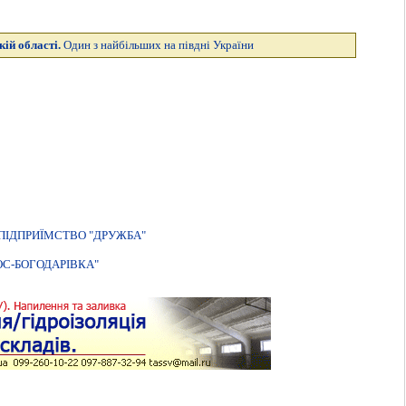
кій області.
Один з найбільших на півдні України
ПIДПРИЇМСТВО "ДРУЖБА"
С-БОГОДАРIВКА"