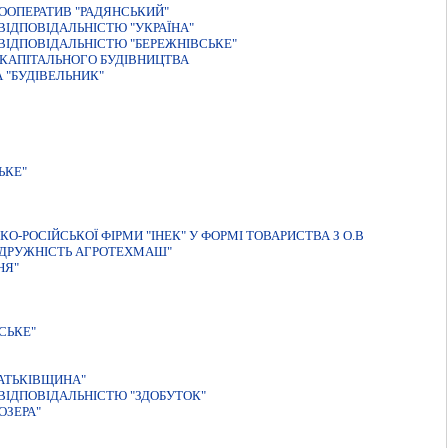
ООПЕРАТИВ "РАДЯНСЬКИЙ"
IДПОВIДАЛЬНIСТЮ "УКРАЇНА"
ІДПОВІДАЛЬНІСТЮ "БЕРЕЖНІВСЬКЕ"
КАПIТАЛЬНОГО БУДIВНИЦТВА
 "БУДIВЕЛЬНИК"
ЬКЕ"
КО-РОСIЙСЬКОЇ ФIРМИ "IНЕК" У ФОРМI ТОВАРИСТВА З О.В
ВДРУЖНIСТЬ АГРОТЕХМАШ"
НЯ"
СЬКЕ"
АТЬКIВЩИНА"
IДПОВIДАЛЬНIСТЮ "ЗДОБУТОК"
ОЗЕРА"