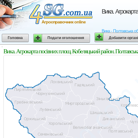
Вика. Агрокарт
Агросправочник online
Вика - Полтавська об
Головна
Подати оголошення
Добавити орган
Вика. Агрокарта посівних площ. Кобеляцький район. Полтавськ