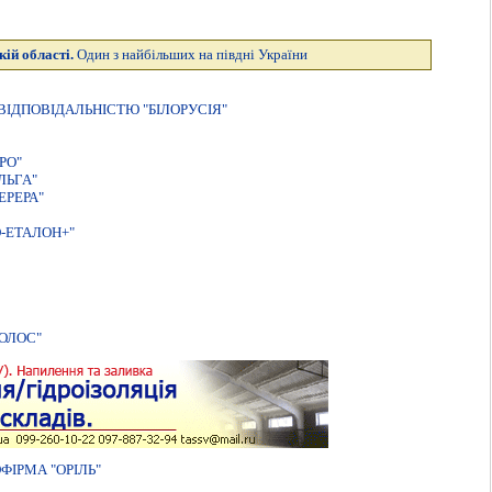
кій області.
Один з найбільших на півдні України
IДПОВIДАЛЬНIСТЮ "БIЛОРУСIЯ"
РО"
ЛЬГА"
ЕРЕРА"
-ЕТАЛОН+"
ОЛОС"
IРМА "ОРIЛЬ"