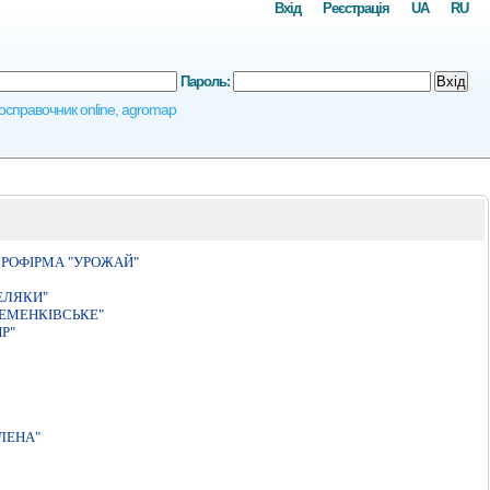
Вхід
Реєстрація
UA
RU
Пароль:
Вхід
гросправочник online, agromap
РОФIРМА "УРОЖАЙ"
ЕЛЯКИ"
ЕМЕНКIВСЬКЕ"
Р"
ЛЕНА"