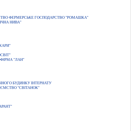
СТВО ФЕРМЕРСЬКЕ ГОСПОДАРСТВО "РОМАШКА"
ЯЧНА НИВА"
ЖАРИ"
СВIТ"
ФIРМА "ЛАН"
ЧНОГО БУДИНКУ IНТЕРНАТУ
ЄМСТВО "СВIТАНОК"
АРАНТ"