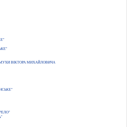
Е"
ЬКЕ"
" МУХИ ВIКТОРА МИХАЙЛОВИЧА
НСЬКЕ"
РЕЛО"
А"