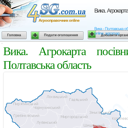
Вика. Агрокарт
Агросправочник online
Вика - Полтавська об
online, agromap
Головна
Подати оголошення
Добавити орган
Вика. Агрокарта посів
Полтавська область